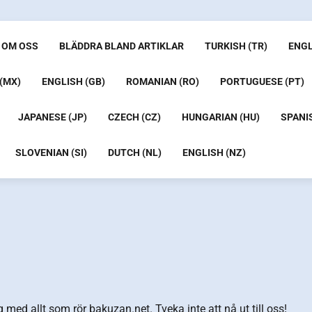
OM OSS
BLÄDDRA BLAND ARTIKLAR
TURKISH (TR)
ENGL
(MX)
ENGLISH (GB)
ROMANIAN (RO)
PORTUGUESE (PT)
JAPANESE (JP)
CZECH (CZ)
HUNGARIAN (HU)
SPANIS
SLOVENIAN (SI)
DUTCH (NL)
ENGLISH (NZ)
g med allt som rör bakuzan.net. Tveka inte att nå ut till oss!