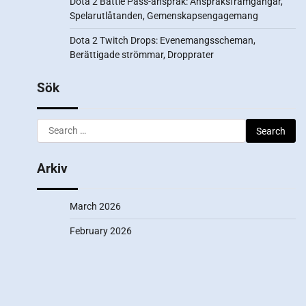
Dota 2 Battle Pass-anspråk: Anspråksframgångar,
Spelarutlåtanden, Gemenskapsengagemang
Dota 2 Twitch Drops: Evenemangsscheman,
Berättigade strömmar, Dropprater
Sök
Search
for:
Arkiv
March 2026
February 2026