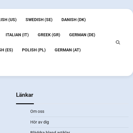
ISH (US)
SWEDISH (SE)
DANISH (DK)
ITALIAN (IT)
GREEK (GR)
GERMAN (DE)
H (ES)
POLISH (PL)
GERMAN (AT)
Länkar
Om oss
Hör av dig
Bläddra bland artiklar